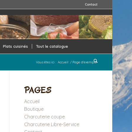
Contact
Plats cuisinés
Tout le catalogue
Vous êtes ici :
Accueil
/
Page d’exemple
PAGES
Accueil
Boutique
Charcuterie coupe
Charcuterie Libre-Service