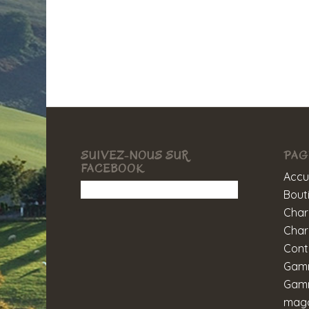
SUIVEZ-NOUS SUR
PAG
FACEBOOK
Accu
Bout
Char
Char
Cont
Gam
Gamm
maga