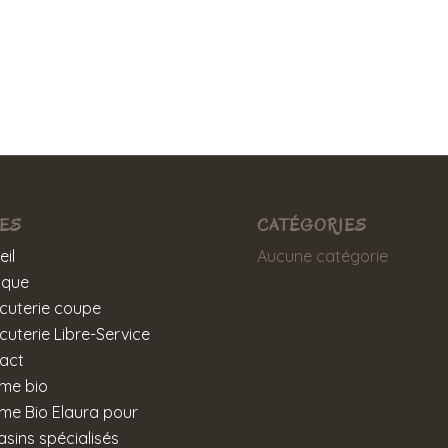
ES
CATÉGORIES
eil
Aucune catégorie
ique
cuterie coupe
cuterie Libre-Service
act
me bio
e Bio Elaura pour
sins spécialisés