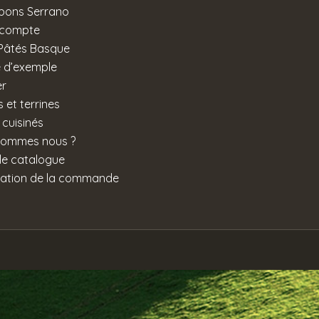
ons Serrano
 compte
Pâtés Basque
 d’exemple
er
 et terrines
 cuisinés
sommes nous ?
 le catalogue
dation de la commande