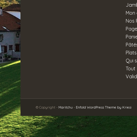
Jamb
Mon
Nos 
Page
Pani
Pâtés
Plats
Qui 
Tout
Vali
© Copyright -
Maritchu
-
Enfold WordPress Theme by Kriesi