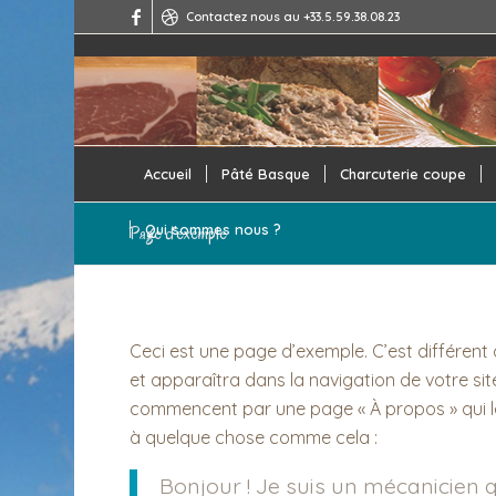
Contactez nous au +33.5.59.38.08.23
Accueil
Pâté Basque
Charcuterie coupe
Qui sommes nous ?
Page d’exemple
Ceci est une page d’exemple. C’est différent 
et apparaîtra dans la navigation de votre si
commencent par une page « À propos » qui les
à quelque chose comme cela :
Bonjour ! Je suis un mécanicien qu