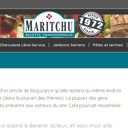
Charcuterie Libre-Service
Jambons Serrano
Pâtés et terrines
d’un article de blog parce qu’elle restera au même endroit
te (dans la plupart des thèmes). La plupart des gens
 présente aux visiteurs du site. Cela pourrait ressembler
i aspire à devenir acteur, et voici mon site.